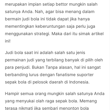
merupakan impian setiap bettor mungkin salah
satunya Anda. Nah, agar bisa menang dalam
bermain judi bola ini tidak dapat jika hanya
mementingkan keberuntungan saja perlu juga
menggunakan strategi. Maka dari itu simak artikel
ini!
Judi bola saat ini adalah salah satu jenis
permainan judi yang terbilang banyak di pilih oleh
para penjudi. Bukan Tanpa alasan, hal ini sangat
berbanding lurus dengan fanatisme suporter
sepak bola di pelosok daerah di Indonesia.
Hampir semua orang mungkin salah satunya Anda
yang menyukai olah raga sepak bola. Memang
terasa nikmati jika sembari menonton bola