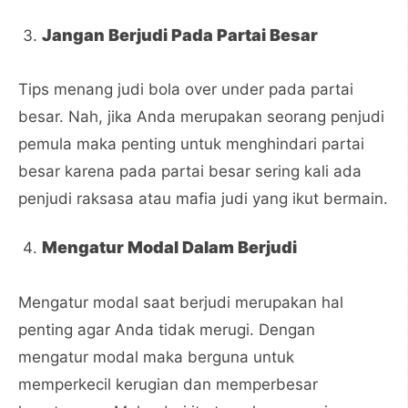
Jangan Berjudi Pada Partai Besar
Tips menang judi bola over under pada partai
besar. Nah, jika Anda merupakan seorang penjudi
pemula maka penting untuk menghindari partai
besar karena pada partai besar sering kali ada
penjudi raksasa atau mafia judi yang ikut bermain.
Mengatur Modal Dalam Berjudi
Mengatur modal saat berjudi merupakan hal
penting agar Anda tidak merugi. Dengan
mengatur modal maka berguna untuk
memperkecil kerugian dan memperbesar