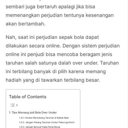
sembari juga bertaruh apalagi jika bisa
memenangkan perjudian tentunya kesenangan
akan bertambah.
Nah, saat ini perjudian sepak bola dapat
dilakukan secara online. Dengan sistem perjudian
online ini penjudi bisa mencoba beragam jenis
taruhan salah satunya dalah over under. Taruhan
ini terbilang banyak di pilih karena memang
hadiah yang di tawarkan terbilang besar.
Table of Contents
Tips Menang judi Bola Over Under
Hindari Memasang Taruhan di Babak Awal
Jangan Pasang Taruhan Under Pada Liga Kecil
Jangan Berjudi Pada Partai Besar