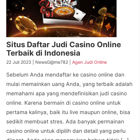
Situs Daftar Judi Casino Online
Terbaik di Indonesia
22 Juli 2023 | NewsG@me782 |
Agen Judi Online
Sebelum Anda mendaftar ke casino online dan
mulai memainkan uang Anda, yang terbaik adalah
memahami apa yang mendefinisikan judi casino
online. Karena bermain di casino online untuk
pertama kalinya, baik itu live maupun online, bisa
sedikit membuat stres. Ada banyak permainan
casino online untuk dipilih dan detail yang perlu