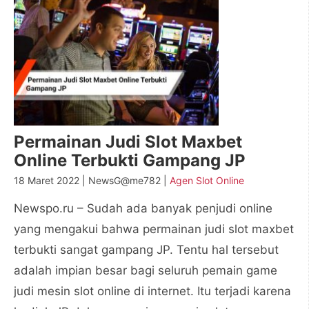
Permainan Judi Slot Maxbet
Online Terbukti Gampang JP
18 Maret 2022 | NewsG@me782 |
Agen Slot Online
Newspo.ru – Sudah ada banyak penjudi online
yang mengakui bahwa permainan judi slot maxbet
terbukti sangat gampang JP. Tentu hal tersebut
adalah impian besar bagi seluruh pemain game
judi mesin slot online di internet. Itu terjadi karena