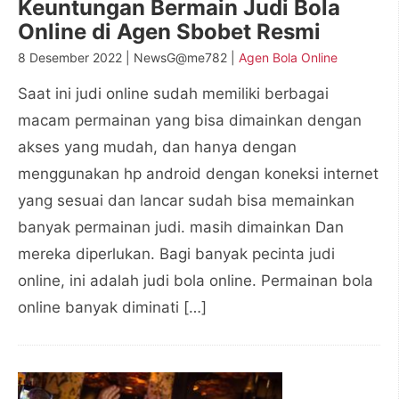
Keuntungan Bermain Judi Bola
Online di Agen Sbobet Resmi
8 Desember 2022 | NewsG@me782 |
Agen Bola Online
Saat ini judi online sudah memiliki berbagai
macam permainan yang bisa dimainkan dengan
akses yang mudah, dan hanya dengan
menggunakan hp android dengan koneksi internet
yang sesuai dan lancar sudah bisa memainkan
banyak permainan judi. masih dimainkan Dan
mereka diperlukan. Bagi banyak pecinta judi
online, ini adalah judi bola online. Permainan bola
online banyak diminati […]