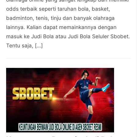
odds terbaik seperti taruhan bola, basket,
badminton, tenis, tinju dan banyak olahraga
lainnya. Kalian dapat memainkannya dengan
masuk ke Judi Bola atau Judi Bola Seluler Sbobet.
Tentu saja, […]